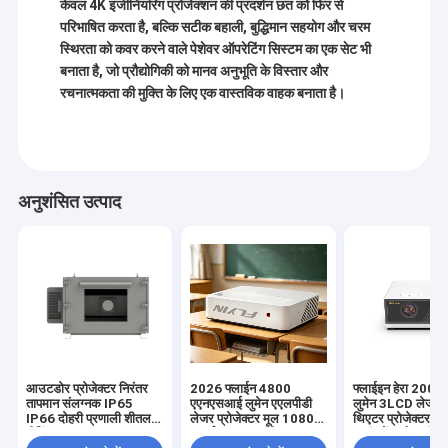
केवल 4K इंजीनियरिंग प्रोजेक्शन की प्रदर्शन छत को फिर से
परिभाषित करता है, बल्कि सटीक बहाली, बुद्धिमान सहयोग और चरम
स्थिरता को कवर करने वाले पेशेवर ऑपरेटिंग सिस्टम का एक सेट भी
बनाता है, जो प्रौद्योगिकी को मानव अनुभूति के विस्तार और
रचनात्मकता की मुक्ति के लिए एक वास्तविक वाहक बनाता है।
अनुशंसित उत्पाद
घर
शेन्ज़ेन फ्लाइन टेक्नोलॉजी कं, लिमिटेड
एक आधुनिक उच्च तकनीक
उत्पादों
आउटडोर प्रोजेक्टर निरंतर
2026 फ्लाईन 4800
फ्लाईइन हेरा 200
उद्यम है। उत्पाद विकास, उत्पादन और बिक्री के साथ एकीकृत।
तापमान संलग्नक IP65
एएनएसआई लुमेन एएलपीडी
लुमेन 3LCD लेजर 
हमारी कंपनी दिसंबर 2013 में स्थापित किया गया था,और उसी वर्ष
IP66 दोहरी प्रणाली शीतलन
लेजर प्रोजेक्टर मूल 1080p
थिएटर प्रोजेक्टर 4
हमारे बारे में
FLYIN ब्रांड को सफलतापूर्वक पंजीकृत किया गया था।. दिसंबर
हीटिंग 15-50°C 5000-
समर्थन 4K यूएसटी अल्ट्रा
एन्हांसमेंट और कॉम्पैक
2013 में, हमारी कंपनी शेन्ज़ेन, गुआंग्डोंग में अपने स्वयं के कारखाने