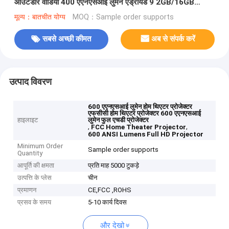
आउटडोर वीडियो 400 एएनएसआई लुमेन एंड्रॉयड 9 2GB/16GB
डीएलपी लिंक 3 डी प्रोजेक्टर
मूल्य：बातचीत योग्य
MOQ：Sample order supports
सबसे अच्छी कीमत
अब से संपर्क करें
उत्पाद विवरण
600 एएनएसआई लुमेन होम थिएटर प्रोजेक्टर
एफसीसी होम थिएटर प्रोजेक्टर 600 एएनएसआई
हाइलाइट
लुमेन फुल एचडी प्रोजेक्टर
,
,
FCC Home Theater Projector
600 ANSI Lumens Full HD Projector
Minimum Order
Sample order supports
Quantity
आपूर्ति की क्षमता
प्रति माह 5000 टुकड़े
उत्पत्ति के प्लेस
चीन
प्रमाणन
CE,FCC ,ROHS
प्रसव के समय
5-10 कार्य दिवस
और देखो