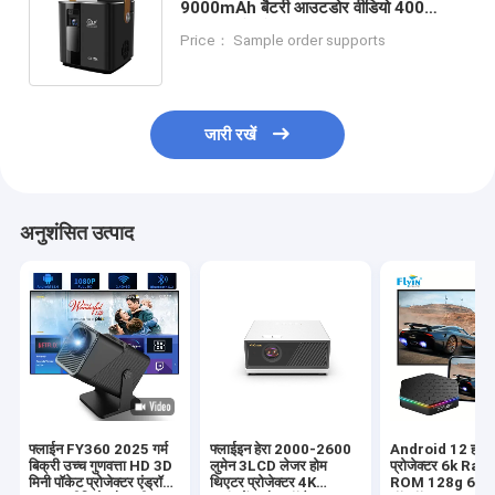
9000mAh बैटरी आउटडोर वीडियो 400
एएनएसआई लुमेन एंड्रॉयड 9 2GB/16GB
Price： Sample order supports
डीएलपी लिंक 3 डी प्रोजेक्टर
जारी रखें
अनुशंसित उत्पाद
फ्लाईन FY360 2025 गर्म
फ्लाईइन हेरा 2000-2600
Android 12 होम 
बिक्री उच्च गुणवत्ता HD 3D
लुमेन 3LCD लेजर होम
प्रोजेक्टर 6k Ra
मिनी पॉकेट प्रोजेक्टर एंड्रॉयड
थिएटर प्रोजेक्टर 4K
ROM 128g 64bi