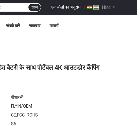
एक बोली का अनुरोध
|
Hindi
खोज
संपर्क करें
समाचार
मामलों
हित बैटरी के साथ पोर्टेबल 4K आउटडोर कैंपिंग
पीआरसी
FLYIN/OEM
CE,FCC ,ROHS
S6