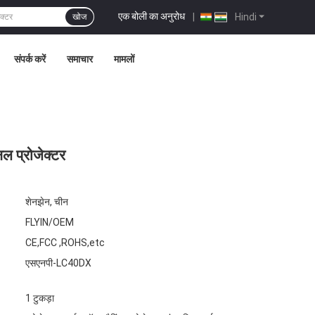
एक बोली का अनुरोध
|
Hindi
खोज
संपर्क करें
समाचार
मामलों
 प्रोजेक्टर
शेनझेन, चीन
FLYIN/OEM
CE,FCC ,ROHS,etc
एसएनपी-LC40DX
1 टुकड़ा